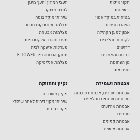
תקני איכות
יועצי המיגון | יועץ מיגון
רישיונות
לחצני מצוקה
בטיחות במוקד אמון
שירותי מוקד צופה
הצהרת נגישות
מצלמת אינטרקום חכמה
אמון למען הקהילה
מצלמות אבטחה
לקוחות ממליצים
מערכות גדר אלקטרוניות
דרושים
מערכות אזעקה לבית
כתבות ומאמרים
מתקן אבטחה נייד E-TOWER
מן העתונות
מצלמת אנליטיקה
מפת אתר
אבטחה ושמירה
נקיון ותחזוקה
אבטחת ישובים, אבטחת שכונות
ניקיון משרדים
ואבטחת שטחים חקלאיים
שירותי ניקוי דירות לאחר שיפוץ
אבטחת אירועים
ניקוי בקיטור
סניפים
אבטחת קניונים
אבטחת אישים