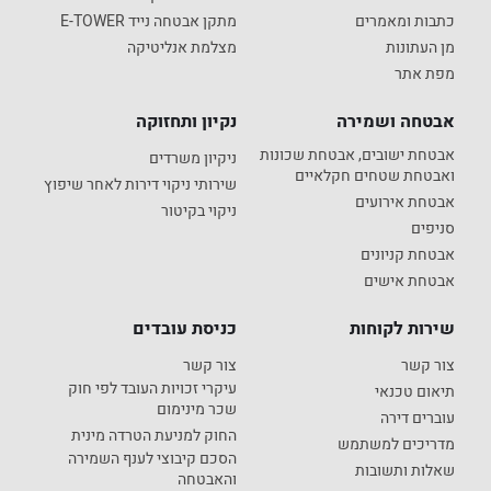
כתבות ומאמרים
מתקן אבטחה נייד E-TOWER
מן העתונות
מצלמת אנליטיקה
מפת אתר
אבטחה ושמירה
נקיון ותחזוקה
אבטחת ישובים, אבטחת שכונות
ניקיון משרדים
ואבטחת שטחים חקלאיים
שירותי ניקוי דירות לאחר שיפוץ
אבטחת אירועים
ניקוי בקיטור
סניפים
אבטחת קניונים
אבטחת אישים
שירות לקוחות
כניסת עובדים
צור קשר
צור קשר
עיקרי זכויות העובד לפי חוק
תיאום טכנאי
שכר מינימום
עוברים דירה
החוק למניעת הטרדה מינית
מדריכים למשתמש
הסכם קיבוצי לענף השמירה
שאלות ותשובות
והאבטחה