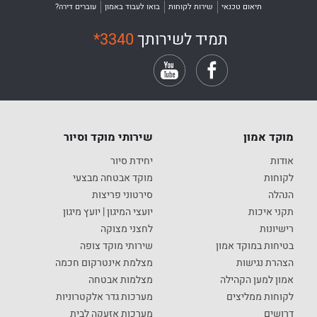
תיאום טכנאי
שירות לקוחות
בואו לעבוד באמון
עוברים דירה?
תמיד לשירותך
*3340
מוקד אמון
שירותי מוקד וסיור
אודות
יחידת סיור
לקוחות
מוקד אבטחה מבצעי
הנהלה
סירטוני פריצות
תקני איכות
יועצי המיגון | יועץ מיגון
רישיונות
לחצני מצוקה
בטיחות במוקד אמון
שירותי מוקד צופה
הצהרת נגישות
מצלמת אינטרקום חכמה
אמון למען הקהילה
מצלמות אבטחה
לקוחות ממליצים
מערכות גדר אלקטרוניות
דרושים
מערכות אזעקה לבית