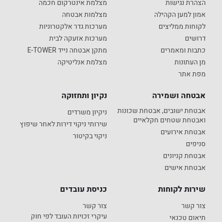
הצהרת נגישות
מצלמת אינטרקום חכמה
אמון למען הקהילה
מצלמות אבטחה
לקוחות ממליצים
מערכות גדר אלקטרוניות
דרושים
מערכות אזעקה לבית
כתבות ומאמרים
מתקן אבטחה נייד E-TOWER
מן העתונות
מצלמת אנליטיקה
מפת אתר
אבטחה ושמירה
נקיון ותחזוקה
אבטחת ישובים, אבטחת שכונות
ניקיון משרדים
ואבטחת שטחים חקלאיים
שירותי ניקוי דירות לאחר שיפוץ
אבטחת אירועים
ניקוי בקיטור
סניפים
אבטחת קניונים
אבטחת אישים
שירות לקוחות
כניסת עובדים
צור קשר
צור קשר
עיקרי זכויות העובד לפי חוק
תיאום טכנאי