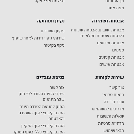
מן העתונות
מצלמת אנליטיקה
מפת אתר
אבטחה ושמירה
נקיון ותחזוקה
אבטחת ישובים, אבטחת שכונות
ניקיון משרדים
ואבטחת שטחים חקלאיים
שירותי ניקוי דירות לאחר שיפוץ
אבטחת אירועים
ניקוי בקיטור
סניפים
אבטחת קניונים
אבטחת אישים
שירות לקוחות
כניסת עובדים
צור קשר
צור קשר
עיקרי זכויות העובד לפי חוק
תיאום טכנאי
שכר מינימום
עוברים דירה
החוק למניעת הטרדה מינית
מדריכים למשתמש
הסכם קיבוצי לענף השמירה
שאלות ותשובות
והאבטחה
מדיניות פרטיות
הסכם קיבוצי לענף הניקיון
תנאי שימוש
הסכם קיבוצי כללי בענף המוקד