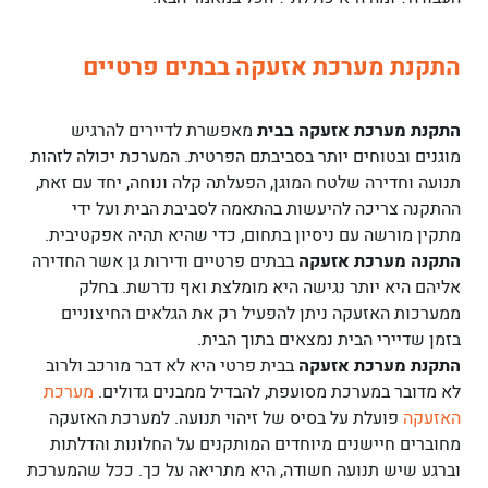
התקנת מערכת אזעקה בבתים פרטיים
התקנת מערכת אזעקה בבית
מאפשרת לדיירים להרגיש
מוגנים ובטוחים יותר בסביבתם הפרטית. המערכת יכולה לזהות
תנועה וחדירה שלטח המוגן, הפעלתה קלה ונוחה, יחד עם זאת,
ההתקנה צריכה להיעשות בהתאמה לסביבת הבית ועל ידי
מתקין מורשה עם ניסיון בתחום, כדי שהיא תהיה אפקטיבית.
התקנה מערכת אזעקה
בבתים פרטיים ודירות גן אשר החדירה
אליהם היא יותר נגישה היא מומלצת ואף נדרשת. בחלק
ממערכות האזעקה ניתן להפעיל רק את הגלאים החיצוניים
בזמן שדיירי הבית נמצאים בתוך הבית.
התקנת מערכת אזעקה
בבית פרטי היא לא דבר מורכב ולרוב
לא מדובר במערכת מסועפת, להבדיל ממבנים גדולים.
מערכת
האזעקה
פועלת על בסיס של זיהוי תנועה. למערכת האזעקה
מחוברים חיישנים מיוחדים המותקנים על החלונות והדלתות
וברגע שיש תנועה חשודה, היא מתריאה על כך. ככל שהמערכת