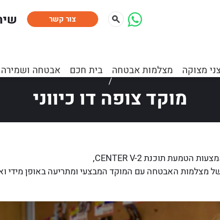
:שיר
צור קשר
ת
»
כתבות ומאמרים
»
מוקד וסיור
»
מוקד וסיור
»
מוקד צופה דו כ
ני מצוקה
מצלמות אבטחה
בית חכם
אבטחה ושמירה
/
מוקד צופה דו כיווני
טמעת תוכנת CENTER V-2,
 מצלמות האבטחה עם המוקד המבצעי ומתריעה באופן מידי ואוט