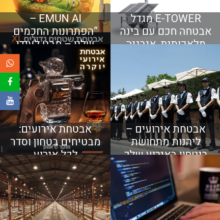
E-TOWER מגדל
EMUN AI –
אבטחה חכם עם בינה
“הפתרונות החכמים
מלאכותית, אנרגיה
שלנו – מבט לעידן
עצמאית ושליטה
האבטחה החדש”
מלאה 24/7
אבטחת אירועים –
אבטחת אירועים:
ליהנות מתחושת
מבטיחים בטחון וסדר
ביטחון באירוע שלך
לכל אירוע