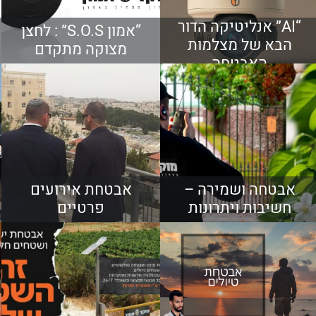
“AI” אנליטיקה הדור
“אמון S.O.S” : לחצן
הבא של מצלמות
מצוקה מתקדם
האבטחה
אבטחה ושמירה –
אבטחת אירועים
חשיבות ויתרונות
פרטיים