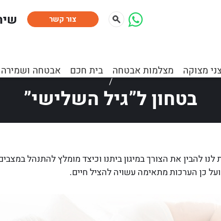
:שיר
צור קשר
»
כתבות ומאמרים
»
מוקד וסיור
»
מוקד וסיור
»
בטחון ל”גיל ה
ני מצוקה
מצלמות אבטחה
בית חכם
אבטחה ושמירה
/
בטחון ל”גיל השלישי”
לנו להבין את הצורך במיגון ביתנו וכיצד מומלץ להתנהל במצבים 
על כן הערכות מתאימה עשויה להציל חיים.