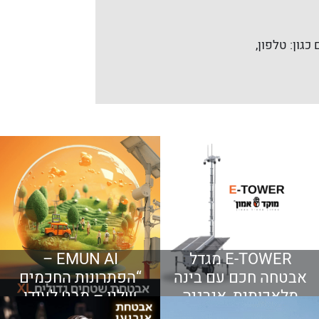
כגון: טלפון,
E-TOWER מגדל
EMUN AI –
אבטחה חכם עם בינה
“הפתרונות החכמים
מלאכותית, אנרגיה
שלנו – מבט לעידן
עצמאית ושליטה
האבטחה החדש”