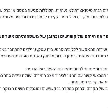
ים רבות סיטואציות לא נעימות, הכוללות פגיעה בגופם או ברכו
ת לשירותי מוקד יכול למזער נזקי פריצות, גניבות ובשעת מצוקה
ר את חייהם של קשישים וכמובן של משפחותיהם אשר השי
שירות המאפשר לכל בית פרטי, בית עסק, גן ילדים להתחבר באמצ
המאויש 24 שעות על ידי מוקדנים מיומנים, במתן שירות מרחוק והזנקת מענה מ
נפשי ומאפשר להיות תמיד עם האצבע על הדופק.
מבצעי קשר עם המנוי לבירור מצב החירום ושולח ניידת סיור במ
דע את קרובי המשפחה .
רב של מקרים וכמובן במקרה בו קשישים ומוגבלים חשים מצוקה ו