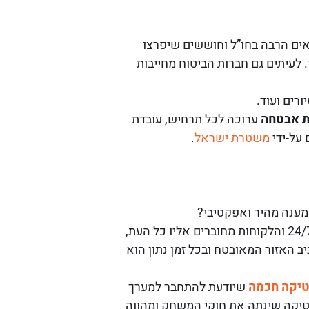
אים הרבה בחו”ל וחוששים שיפרצו
 לעיתים גם חברות הביטוח מחייבות
ורים ועוד.
 אבטחה
ערוכה לכל תרחיש, עובדת
על-ידי
משטרת ישראל
.
מענה מהיר ואפקטיבי?
מוקד אבטחה משמש כמרכז בקרה ושליטה ומשלב מערכות תוכנה, שליטה ביטחון ובקרה. הוא מאויש 24/7 והלקוחות מחוברים אליו כל העת,
 האזור המאובטח ובכל זמן נתון הוא
טיקה חכמה
שיודעת להתחבר למערך
יטיקה שינתה את חוקי המשחק ומהווה