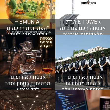
E-TOWER מגדל
EMUN AI –
אבטחה חכם עם בינה
“הפתרונות החכמים
מלאכותית, אנרגיה
שלנו – מבט לעידן
עצמאית ושליטה
האבטחה החדש”
מלאה 24/7
אבטחת אירועים –
אבטחת אירועים:
ליהנות מתחושת
מבטיחים בטחון וסדר
ביטחון באירוע שלך
לכל אירוע