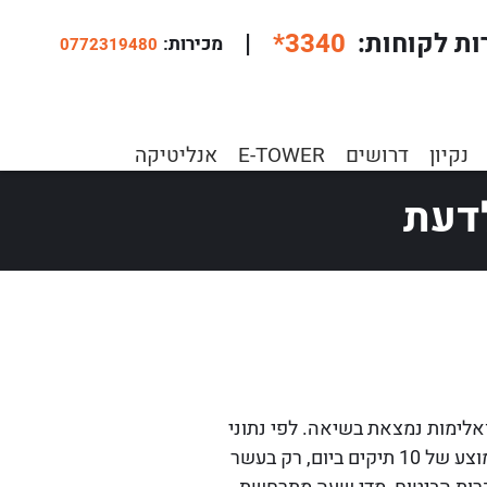
ות לקוחות
*3340
|
:מכירות
0772319480
ה שצריך לדעת
נקיון
דרושים
E-TOWER
אנליטיקה
דעת
אלימות נמצאת בשיאה. לפי נתוני
משטרת ישראל, במחצית הראשונה של שנת 2022 נפתחו 1,789 תיקי פריצה בעשר הערים הגדולות. ממוצע של 10 תיקים ביום, רק בעשר