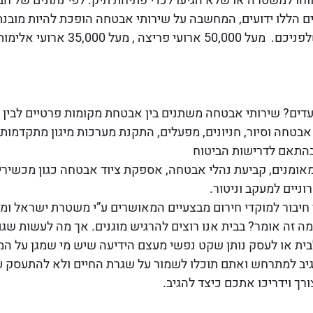
דווחו למשטרה או שלא הגיעו לכדי פתיחת תיק. לפי נתונים של 
 הללו ידועים, המחשבה על שירותי אבטחה הופכת להיות מובנת
, מעל 35,000 ארועי אלימות
עדים? שירותי אבטחה משתנים בין אבטחת מקומות פרטיים לבין א
י אבטחה וסיור, חניונים, מפעלים, התקנת מערכות מיגון מתקדמו
בהתאם לדרישות הביטוח
 מאומנים, קביעת נהלי אבטחה, אספקת ציוד אבטחה כגון מכשיר
ניים למעקב וניטור.
חיבור למוקדי חירום מבצעיים המאושרים ע”י משטרת ישראל ומ
מה זה אומר? בבית אנו רוצים להרגיש מוגנים. אך מה לעשות שג
גיב למתרחש ואתם תוכלו לשמור על שגרת החיים ולא להתעסק ע
רך וידריכו אתכם כיצד להגיב.