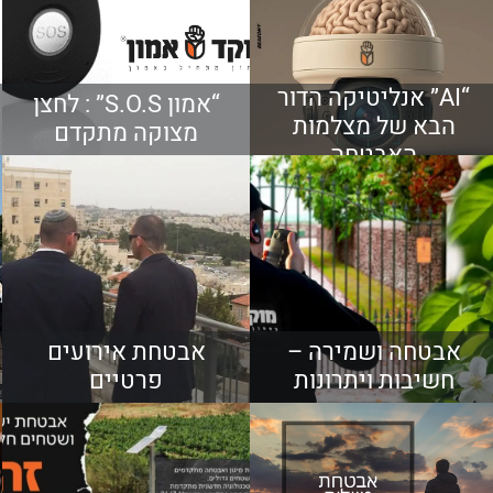
“AI” אנליטיקה הדור
“אמון S.O.S” : לחצן
הבא של מצלמות
מצוקה מתקדם
האבטחה
אבטחה ושמירה –
אבטחת אירועים
חשיבות ויתרונות
פרטיים