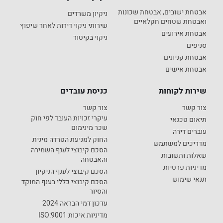
אבטחת ישובים, אבטחת שכונות
ניקיון משרדים
ואבטחת שטחים חקלאיים
שירותי ניקוי דירות לאחר שיפוץ
אבטחת אירועים
ניקוי בקיטור
סניפים
אבטחת קניונים
אבטחת אישים
שירות לקוחות
כניסת עובדים
צור קשר
צור קשר
עיקרי זכויות העובד לפי חוק
תיאום טכנאי
שכר מינימום
עוברים דירה
החוק למניעת הטרדה מינית
מדריכים למשתמש
הסכם קיבוצי לענף השמירה
שאלות ותשובות
והאבטחה
מדיניות פרטיות
הסכם קיבוצי לענף הניקיון
תנאי שימוש
הסכם קיבוצי כללי בענף המוקד
והסיור
עדכון דמי הבראה 2024
מדיניות איכות ISO:9001