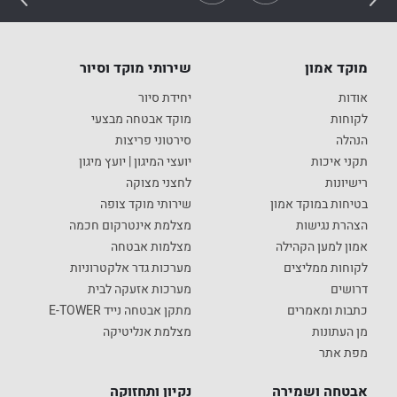
שלך
לבית
מפני
בחירת
בחירת
ולעסק
החדש”
מקצועי
ושליטה
מהמחיר
ומיומן
מלאה
פריצה
מערכת
מערכת
24/7
מוקד אמון
שירותי מוקד וסיור
אודות
יחידת סיור
לקוחות
מוקד אבטחה מבצעי
הנהלה
סירטוני פריצות
תקני איכות
יועצי המיגון | יועץ מיגון
רישיונות
לחצני מצוקה
בטיחות במוקד אמון
שירותי מוקד צופה
הצהרת נגישות
מצלמת אינטרקום חכמה
אמון למען הקהילה
מצלמות אבטחה
לקוחות ממליצים
מערכות גדר אלקטרוניות
דרושים
מערכות אזעקה לבית
כתבות ומאמרים
מתקן אבטחה נייד E-TOWER
מן העתונות
מצלמת אנליטיקה
מפת אתר
אבטחה ושמירה
נקיון ותחזוקה