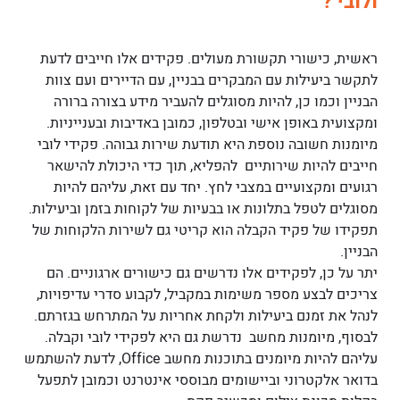
ולובי ?
ראשית, כישורי תקשורת מעולים. פקידים אלו חייבים לדעת
לתקשר ביעילות עם המבקרים בבניין, עם הדיירים ועם צוות
הבניין וכמו כן, להיות מסוגלים להעביר מידע בצורה ברורה
ומקצועית באופן אישי ובטלפון, כמובן באדיבות ובענייניות.
מיומנות חשובה נוספת היא תודעת שירות גבוהה. פקידי לובי
חייבים להיות שירותיים להפליא, תוך כדי היכולת להישאר
רגועים ומקצועיים במצבי לחץ. יחד עם זאת, עליהם להיות
מסוגלים לטפל בתלונות או בבעיות של לקוחות בזמן וביעילות.
תפקידו של פקיד הקבלה הוא קריטי גם לשירות הלקוחות של
הבניין.
יתר על כן, לפקידים אלו נדרשים גם כישורים ארגוניים. הם
צריכים לבצע מספר משימות במקביל, לקבוע סדרי עדיפויות,
לנהל את זמנם ביעילות ולקחת אחריות על המתרחש בגזרתם.
לבסוף, מיומנות מחשב נדרשת גם היא לפקידי לובי וקבלה.
עליהם להיות מיומנים בתוכנות מחשב Office, לדעת להשתמש
בדואר אלקטרוני וביישומים מבוססי אינטרנט וכמובן לתפעל