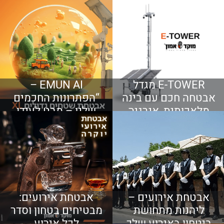
E-TOWER מגדל
EMUN AI –
אבטחה חכם עם בינה
“הפתרונות החכמים
מלאכותית, אנרגיה
שלנו – מבט לעידן
עצמאית ושליטה
האבטחה החדש”
מלאה 24/7
אבטחת אירועים –
אבטחת אירועים:
ליהנות מתחושת
מבטיחים בטחון וסדר
ביטחון באירוע שלך
לכל אירוע