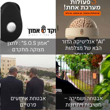
“AI” אנליטיקה הדור
“אמון S.O.S” : לחצן
הבא של מצלמות
מצוקה מתקדם
האבטחה
אבטחה ושמירה –
אבטחת אירועים
חשיבות ויתרונות
פרטיים