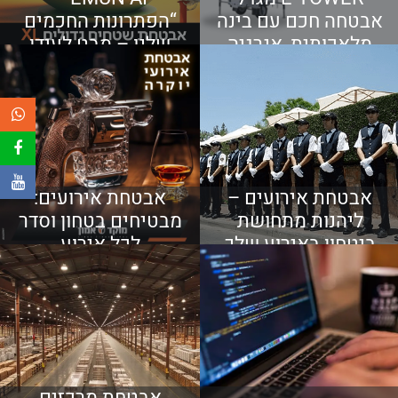
אבטחה חכם עם בינה
“הפתרונות החכמים
מלאכותית, אנרגיה
שלנו – מבט לעידן
עצמאית ושליטה
האבטחה החדש”
מלאה 24/7
אבטחת אירועים –
אבטחת אירועים:
ליהנות מתחושת
מבטיחים בטחון וסדר
ביטחון באירוע שלך
לכל אירוע