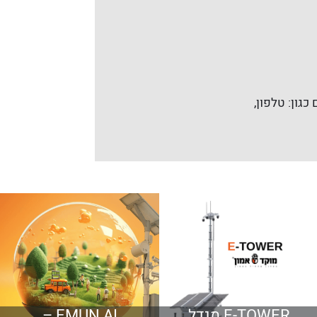
כגון: טלפון,
E-TOWER מגדל
EMUN AI –