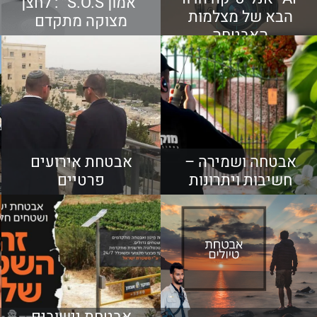
“אמון S.O.S” : לחצן
הבא של מצלמות
מצוקה מתקדם
האבטחה
אבטחה ושמירה –
אבטחת אירועים
חשיבות ויתרונות
פרטיים