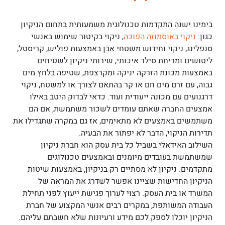
בימינו ישנה התקדמות טכנולוגית משמעותית בתחום הניקיון
כגון:
ניקוי באוסמוזה הפוכה
, ניקוי בקיטור שימוש באנשי
סנפלינג, ניקוי וחידוש משטחי אבן באמצעות פוליש, קריסטל,
ליטושים ומריחת סילר איכותי, שירותי ניקיון לשטיחים
באמצעות מכונת הזרקה יניקה ומקרצפת, שטיפה בלחץ מים
גבוה, עם זרם מים חם או קר בהתאם לצורך או למשטח, ניקוי
דרגנועים עם מכונה ייעודית ועוד. כדאי לבדוק היטב באילו
אמצעים החברה שאתם עומדים לשכור משתמשת, אם הם
משתמשים באמצעים לא מתאימים, אז גם במקרה שתגדילו את
תדירות הניקוי, הדבר לא יפתור את הבעיה.
השילוב האידאלי בשביל כל בית עסק הוא חברת ניקיון
שמשתמשת בעובדים מיומנים ובאמצעים טכנולוגים
מתקדמים. ניקיון לא מסתיים רק בניקיון, באמצעות שיטות
הניקיון החדישות שציינו אפשר לשדרג את המראה של
המשרד או בית העסק. רצוי לערוך פגישת ייעוץ לפני תחילת
העבודה המשותפת, במקרים רבים אנשי המקצוע של חברת
הניקיון יוכלו לספק לכם מידע ורעיונות שלא חשבתם עליהם.