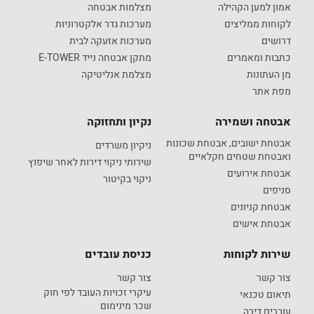
אמון למען הקהילה
מצלמות אבטחה
לקוחות ממליצים
מערכות גדר אלקטרוניות
דרושים
מערכות אזעקה לבית
כתבות ומאמרים
מתקן אבטחה נייד E-TOWER
מן העתונות
מצלמת אנליטיקה
מפת אתר
אבטחה ושמירה
נקיון ותחזוקה
אבטחת ישובים, אבטחת שכונות
ניקיון משרדים
ואבטחת שטחים חקלאיים
שירותי ניקוי דירות לאחר שיפוץ
אבטחת אירועים
ניקוי בקיטור
סניפים
אבטחת קניונים
אבטחת אישים
שירות לקוחות
כניסת עובדים
צור קשר
צור קשר
עיקרי זכויות העובד לפי חוק
תיאום טכנאי
שכר מינימום
עוברים דירה