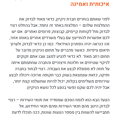
איכותית ואמינה
לפני שאתם בוחרים חברת ניקיון, כדאי מאוד לבדוק את
ההמלצות שלהם – המלצות באתר זה נחמד, אבל בהחלט רצוי
לבדוק מול לקוחות קיימים, קבוצות, פרומים ואתרים. אם יש
לכם אפשרות להתייעץ עם בעלי משרדים אחרים באותו אזור,
זהו כנראה יהיה הפתרון האידאלי. כמו כן כדאי לבדוק ולערוך
תיאום ציפיות. כאשר מדברים על תחום הניקיון מדובר על
תחום רחב מאוד. לא כדאי להגיע למצב שבו אתם זקוקים
לניקוי שטיחים או חלונות חיצוניים והחברה שחתמתם איתה
על חוזה לא מסוגלת לבצע את העבודה. רצוי לבחור בחברה
ותיקה, כזאת שנמצאת בשוק כבר תקופה ארוכה ויכולה לבצע
שירותים משלימים בקלות, יכול להיות שתשלמו קצת יותר,
אבל יהיה לכם שקט נפשי בנוגע לכל נושא הניקיון.
הצעד הבא הוא לנסח הסכם שמסדיר את תנאי השירות – רצוי
לבדוק היטב מהם תנאי השירות ומהם תנאי החידוש, אל
תתביישו להשוות בין מספר הצעות שונות, ככה תוכלו לדעת