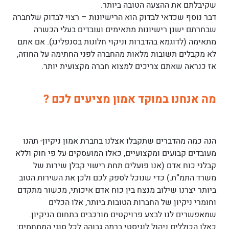
שקיבלתם את ההצעה הטובה ביותר.
דבר נוסף שכדאי לבדוק הוא הרישיונות – רצוי לבדוק שלחברה
שבחרתם ישנן רישיונות מתאימים ועובדים בעלי הכשרה
מתאימה (לדוגמא בהדברות וניקוי חלונות בסנפלינג). אם אתם
לא מקבלים תשובות מלאות מהחברה לפני החתימה על החוזה,
אז כנראה שאתם צריכים למצוא חברה מקצועית יותר.
מה אנחנו במוקד אמון מציעים לכם ?
הנה כמה מהדברים שתקבלו אצלנו בחברת אמון ניקיון- תהנו
מעובדים קבועים ומקצועיים, כאלו המועסקים על פי חוק וללא
קבלני כוח אדם (אנו פועלים תחת רישוי קבלן שירות של
משרד התמ”ת.) כדי שנוכל לספק לכם ולכן את השירות הטוב
ביותר יצרנו שילוב מנצח בין כוח אדם איכותי, מכשור מתקדם
וחומרי ניקיון של החברות הטובות ביותר, אלו הכלים
שמאפשרים לנו לבצע פרויקטים מורכבים בתחום הניקיון.
כאלו הכוללים ניהול לוגיסטי ברמה גבוהה לכל סוגי המתחמים: