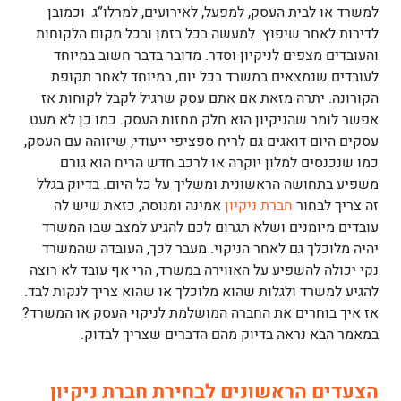
למשרד או לבית העסק, למפעל, לאירועים, למרלו”ג וכמובן
לדירות לאחר שיפוץ. למעשה בכל בזמן ובכל מקום הלקוחות
והעובדים מצפים לניקיון וסדר. מדובר בדבר חשוב במיוחד
לעובדים שנמצאים במשרד בכל יום, במיוחד לאחר תקופת
הקורונה. יתרה מזאת אם אתם עסק שרגיל לקבל לקוחות אז
אפשר לומר שהניקיון הוא חלק מחזות העסק. כמו כן לא מעט
עסקים היום דואגים גם לריח ספציפי ייעודי, שיזוהה עם העסק,
כמו שנכנסים למלון יוקרה או לרכב חדש הריח הוא גורם
משפיע בתחושה הראשונית ומשליך על כל היום. בדיוק בגלל
זה צריך לבחור
חברת ניקיון
אמינה ומנוסה, כזאת שיש לה
עובדים מיומנים ושלא תגרום לכם להגיע למצב שבו המשרד
יהיה מלוכלך גם לאחר הניקוי. מעבר לכך, העובדה שהמשרד
נקי יכולה להשפיע על האווירה במשרד, הרי אף עובד לא רוצה
להגיע למשרד ולגלות שהוא מלוכלך או שהוא צריך לנקות לבד.
אז איך בוחרים את החברה המושלמת לניקוי העסק או המשרד?
במאמר הבא נראה בדיוק מהם הדברים שצריך לבדוק.
הצעדים הראשונים לבחירת חברת ניקיון