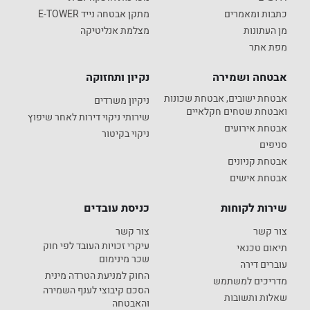
כתבות ומאמרים
מתקן אבטחה נייד E-TOWER
מן העתונות
מצלמת אנליטיקה
מפת אתר
אבטחה ושמירה
נקיון ותחזוקה
אבטחת ישובים, אבטחת שכונות
ניקיון משרדים
ואבטחת שטחים חקלאיים
שירותי ניקוי דירות לאחר שיפוץ
אבטחת אירועים
ניקוי בקיטור
סניפים
אבטחת קניונים
אבטחת אישים
שירות לקוחות
כניסת עובדים
צור קשר
צור קשר
עיקרי זכויות העובד לפי חוק
תיאום טכנאי
שכר מינימום
עוברים דירה
החוק למניעת הטרדה מינית
מדריכים למשתמש
הסכם קיבוצי לענף השמירה
שאלות ותשובות
והאבטחה