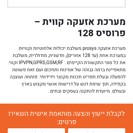
מערכת אזעקה קווית –
פרוסיס 128
מערכת אזעקה prosys משלבת יכולות אלחוטיות וקוויות
במערכת אחת (עד 128 אזורים), חדשנית, מודולרית, משלבת
את כל סוגי התקשורת הקיימים : IPVPN,GPRS,GSM,RF וקווי.
מתאפיינת ברמה גבוהה של אמינות ותחכום ועם זאת פשוטה
להפעלה ובעלת תפריט תכנות מקוצר וידידותי. פותחה ועוצבה
בקפידה, תוך שימת דגש על דרישות אנשי מקצוע בארץ
ובעולם. מיועדת להתקנה בעסקים ובתים .
לקבלת ייעוץ והצעה מותאמת אישית השאירו
פרטים: