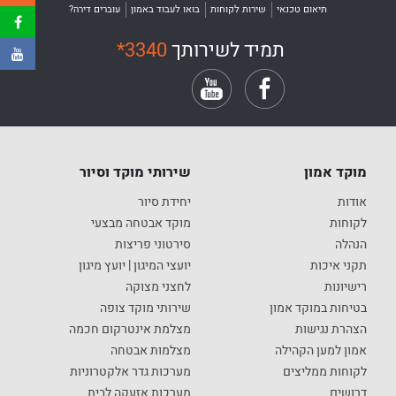
תיאום טכנאי
שירות לקוחות
בואו לעבוד באמון
עוברים דירה?
תמיד לשירותך
*3340
מוקד אמון
שירותי מוקד וסיור
אודות
יחידת סיור
לקוחות
מוקד אבטחה מבצעי
הנהלה
סירטוני פריצות
תקני איכות
יועצי המיגון | יועץ מיגון
רישיונות
לחצני מצוקה
בטיחות במוקד אמון
שירותי מוקד צופה
הצהרת נגישות
מצלמת אינטרקום חכמה
אמון למען הקהילה
מצלמות אבטחה
לקוחות ממליצים
מערכות גדר אלקטרוניות
דרושים
מערכות אזעקה לבית