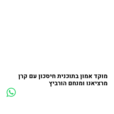
מוקד אמון בתוכנית חיסכון עם קרן
מרציאנו ומנחם הורביץ
לחצו כאן לפנייה בוואטסאפ (מענה אנושי בימים א-ה בין
8:30–17:00)
אפשר גם למלא את הטופס ונחזור אליכם בהקדם