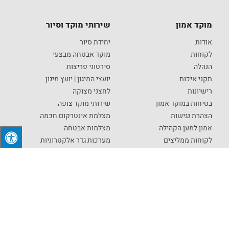
מוקד אמון
שירותי מוקד וסיור
אודות
יחידת סיור
לקוחות
מוקד אבטחה מבצעי
הנהלה
סירטוני פריצות
תקני איכות
יועצי המיגון | יועץ מיגון
רישיונות
לחצני מצוקה
בטיחות במוקד אמון
שירותי מוקד צופה
הצהרת נגישות
מצלמת אינטרקום חכמה
אמון למען הקהילה
מצלמות אבטחה
לקוחות ממליצים
מערכות גדר אלקטרוניות
דרושים
מערכות אזעקה לבית
כתבות ומאמרים
מתקן אבטחה נייד E-TOWER
מן העתונות
מצלמת אנליטיקה
מפת אתר
אבטחה ושמירה
נקיון ותחזוקה
אבטחת ישובים, אבטחת שכונות
ניקיון משרדים