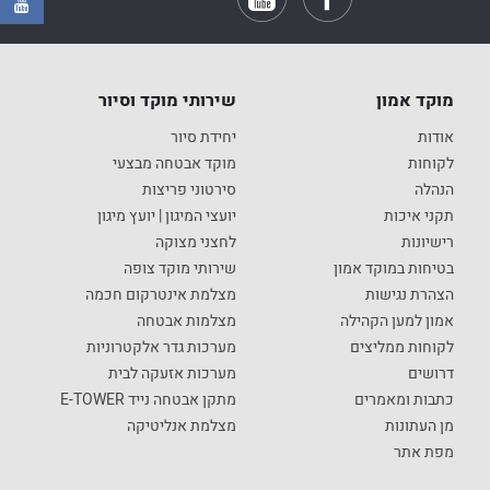
מוקד אמון
שירותי מוקד וסיור
אודות
יחידת סיור
לקוחות
מוקד אבטחה מבצעי
הנהלה
סירטוני פריצות
תקני איכות
יועצי המיגון | יועץ מיגון
רישיונות
לחצני מצוקה
בטיחות במוקד אמון
שירותי מוקד צופה
הצהרת נגישות
מצלמת אינטרקום חכמה
אמון למען הקהילה
מצלמות אבטחה
לקוחות ממליצים
מערכות גדר אלקטרוניות
דרושים
מערכות אזעקה לבית
כתבות ומאמרים
מתקן אבטחה נייד E-TOWER
מן העתונות
מצלמת אנליטיקה
מפת אתר