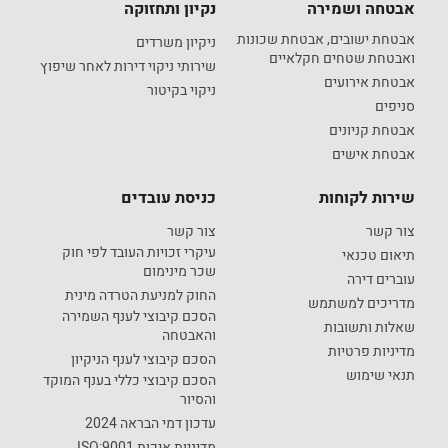
אבטחה ושמירה
נקיון ותחזוקה
אבטחת ישובים, אבטחת שכונות
ניקיון משרדים
ואבטחת שטחים חקלאיים
שירותי ניקוי דירות לאחר שיפוץ
אבטחת אירועים
ניקוי בקיטור
סניפים
אבטחת קניונים
אבטחת אישים
שירות לקוחות
כניסת עובדים
צור קשר
צור קשר
עיקרי זכויות העובד לפי חוק
תיאום טכנאי
שכר מינימום
עוברים דירה
החוק למניעת הטרדה מינית
מדריכים למשתמש
הסכם קיבוצי לענף השמירה
שאלות ותשובות
והאבטחה
מדיניות פרטיות
הסכם קיבוצי לענף הניקיון
תנאי שימוש
הסכם קיבוצי כללי בענף המוקד
והסיור
עדכון דמי הבראה 2024
מדיניות איכות ISO:9001