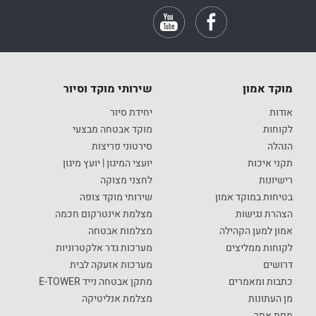
מוקד אמון
שירותי מוקד וסיור
אודות
יחידת סיור
לקוחות
מוקד אבטחה מבצעי
הנהלה
סירטוני פריצות
תקני איכות
יועצי המיגון | יועץ מיגון
רישיונות
לחצני מצוקה
בטיחות במוקד אמון
שירותי מוקד צופה
הצהרת נגישות
מצלמת אינטרקום חכמה
אמון למען הקהילה
מצלמות אבטחה
לקוחות ממליצים
מערכות גדר אלקטרוניות
דרושים
מערכות אזעקה לבית
כתבות ומאמרים
מתקן אבטחה נייד E-TOWER
מן העתונות
מצלמת אנליטיקה
מפת אתר