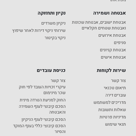
אבטחה ושמירה
נקיון ותחזוקה
אבטחת ישובים, אבטחת שכונות
ניקיון משרדים
ואבטחת שטחים חקלאיים
שירותי ניקוי דירות לאחר שיפוץ
אבטחת אירועים
ניקוי בקיטור
סניפים
אבטחת קניונים
אבטחת אישים
שירות לקוחות
כניסת עובדים
צור קשר
צור קשר
עיקרי זכויות העובד לפי חוק
תיאום טכנאי
שכר מינימום
עוברים דירה
החוק למניעת הטרדה מינית
מדריכים למשתמש
הסכם קיבוצי לענף השמירה
שאלות ותשובות
והאבטחה
מדיניות פרטיות
הסכם קיבוצי לענף הניקיון
תנאי שימוש
הסכם קיבוצי כללי בענף המוקד
והסיור