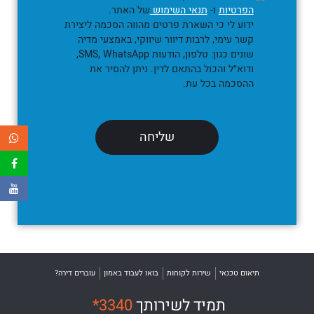
הפרטיות
ו-
תנאי השימוש
של האתר.
ידוע לי כי השארת פרטים מהווה הסכמה ליצירת
קשר עימי, לרבות דיוור שיווקי, באמצעי מדיה
שונים כגון: טלפון, הודעות SMS, WhatsApp,
ודוא״ל והכול בהתאם לדין. ניתן להסיר את
ההסכמה בכל עת.
תיאום טכנאי
שירות לקוחות
בואו לעבוד באמון
עוברים דירה?
תמיד לשירותך
*3340