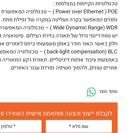
טכנולוגיות הקיימות במצלמות :
Power over Ethernet ) POE ׁ) – טכנ
נתונים המאפשר בקרה ושליטה במקרה של נפילת מתח.
Wide Dynamic Range) WDR ) – טכנו
יש טווח דינמי גדול של תאורה בזירת הצילום. סיטואציה 
חלון כאשר האור חודר באופן משמעותי ביחס לאזורים אח
back-light compensation) BLC ) –
באמצעות עיבוד אותות דיגיטליים. תאורת רקע התאוריה ע
אזורים שונים, ולהפוך חשיפה נפרדת עבור האזורים.
שתף מוצר:
לקבלת ייעוץ והצעה מותאמת אישית השאירו פר