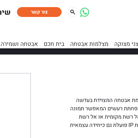
:שיר
צור קשר
/
ני מצוקה
מצלמות אבטחה
מצלמות אבטחה IP
בית חכם
אבטחה ושמירה
חיצונית 1.3MPixel , הינה מצלמת אבטחה המצוידת בעדשה
 להפחתת רעשים המאפשר תמונה
ל רשת מקומית או אל רשת
האינטרנט באמצעות נתב או חייגן מובנה במצלמה. מצלמת IP פועלת גם כיחידה עצמאית