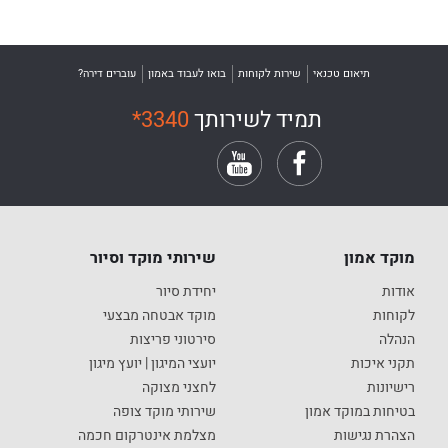
תיאום טכנאי
שירות לקוחות
בואו לעבוד באמון
עוברים דירה?
תמיד לשירותך
*3340
מוקד אמון
שירותי מוקד וסיור
אודות
יחידת סיור
לקוחות
מוקד אבטחה מבצעי
הנהלה
סירטוני פריצות
תקני איכות
יועצי המיגון | יועץ מיגון
רישיונות
לחצני מצוקה
בטיחות במוקד אמון
שירותי מוקד צופה
הצהרת נגישות
מצלמת אינטרקום חכמה