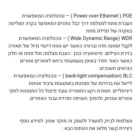
Power over Ethernet ) POE ׁ) – טכנולוגיה המאפשרת
העברת מתח למצלמה דרך כבל נתונים המאפשר בקרה ושליטה
במקרה של נפילת מתח.
Wide Dynamic Range) WDR ) – טכנולוגיה המאפשרת
לקבל תמונה חדה וברורה כאשר יש טווח דינמי גדול של תאורה
בזירת הצילום. סיטואציה כגון : הצבת מצלמה מול פתח או חלון
כאשר האור חודר באופן משמעותי ביחס לאזורים אחרים
הנראים חשוכים.
back-light compensation) BLC ) – טכנולוגיה המאפשרת
לייעל את בהירות של תמונות באמצעות עיבוד אותות
דיגיטליים. תאורת רקע התאוריה עובד פיצול כל התמונות לתוך
אזורים שונים, ולהפוך חשיפה נפרדת עבור האזורים.
מצלמות לבית, למשרד ולעסק זה מוקד אמון. למידע נוסף
ויצירת קשר מלאו את הטופס הבא :