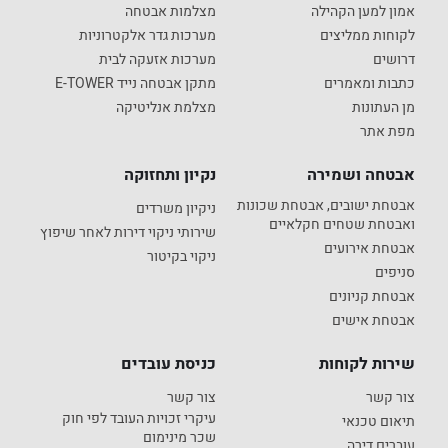
אמון למען הקהילה
מצלמות אבטחה
לקוחות ממליצים
מערכות גדר אלקטרוניות
דרושים
מערכות אזעקה לבית
כתבות ומאמרים
מתקן אבטחה נייד E-TOWER
מן העתונות
מצלמת אנליטיקה
מפת אתר
אבטחה ושמירה
נקיון ותחזוקה
אבטחת ישובים, אבטחת שכונות
ניקיון משרדים
ואבטחת שטחים חקלאיים
שירותי ניקוי דירות לאחר שיפוץ
אבטחת אירועים
ניקוי בקיטור
סניפים
אבטחת קניונים
אבטחת אישים
שירות לקוחות
כניסת עובדים
צור קשר
צור קשר
עיקרי זכויות העובד לפי חוק
תיאום טכנאי
שכר מינימום
עוברים דירה