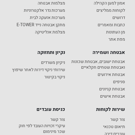
אמון למען הקהילה
מצלמות אבטחה
לקוחות ממליצים
מערכות גדר אלקטרוניות
דרושים
מערכות אזעקה לבית
כתבות ומאמרים
מתקן אבטחה נייד E-TOWER
מן העתונות
מצלמת אנליטיקה
מפת אתר
אבטחה ושמירה
נקיון ותחזוקה
אבטחת ישובים, אבטחת שכונות
ניקיון משרדים
ואבטחת שטחים חקלאיים
שירותי ניקוי דירות לאחר שיפוץ
אבטחת אירועים
ניקוי בקיטור
סניפים
אבטחת קניונים
אבטחת אישים
שירות לקוחות
כניסת עובדים
צור קשר
צור קשר
עיקרי זכויות העובד לפי חוק
תיאום טכנאי
שכר מינימום
עוברים דירה