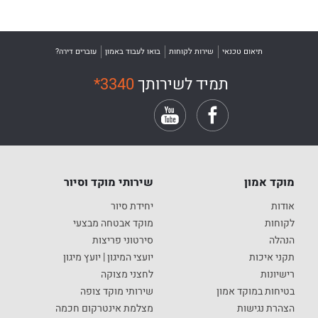
תיאום טכנאי
שירות לקוחות
בואו לעבוד באמון
עוברים דירה?
תמיד לשירותך
*3340
מוקד אמון
שירותי מוקד וסיור
אודות
יחידת סיור
לקוחות
מוקד אבטחה מבצעי
הנהלה
סירטוני פריצות
תקני איכות
יועצי המיגון | יועץ מיגון
רישיונות
לחצני מצוקה
בטיחות במוקד אמון
שירותי מוקד צופה
הצהרת נגישות
מצלמת אינטרקום חכמה