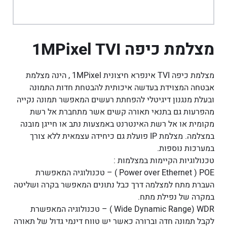
מצלמת כיפה 1MPixel TVI
מצלמת כיפה TVI אינפרא חיצונית 1MPixel , הינה מצלמת
אבטחה המצוידת בעדשה איכותית להבטחת חדות התמונה
ובעלת מנגנון דיגיטלי להפחתת רעשים המאפשר תמונה נקייה
מהפרעות גם בתנאי תאורה קשים אשר מתחברת אל רשת
מקומית או אל רשת האינטרנט באמצעות נתב או חייגן מובנה
במצלמה. מצלמת IP פועלת גם כיחידה עצמאית ללא צורך
במערכות נוספות.
טכנולוגיות הקיימות במצלמות :
Power over Ethernet ) POE ׁ) – טכנולוגיה המאפשרת
העברת מתח למצלמה דרך כבל נתונים המאפשר בקרה ושליטה
במקרה של נפילת מתח.
Wide Dynamic Range) WDR ) – טכנולוגיה המאפשרת
לקבל תמונה חדה וברורה כאשר יש טווח דינמי גדול של תאורה