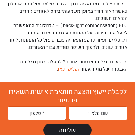
בזירת הצילום. סיטואציה כגון : הצבת מצלמה מול פתח או חלון
כאשר האור חודר באופן משמעותי ביחס לאזורים אחרים
הנראים חשוכים.
back-light compensation) BLC ) – טכנולוגיה המאפשרת
לייעל את בהירות של תמונות באמצעות עיבוד אותות
דיגיטליים. תאורת רקע התאוריה עובד פיצול כל התמונות לתוך
אזורים שונים, ולהפוך חשיפה נפרדת עבור האזורים.
מחפשים מצלמת אבטחה אחרת ? לקטלוג מגוון מצלמות
האבטחה של מוקד אמון
הקליקו כאן
.
לקבלת ייעוץ והצעה מותאמת אישית השאירו
פרטים: