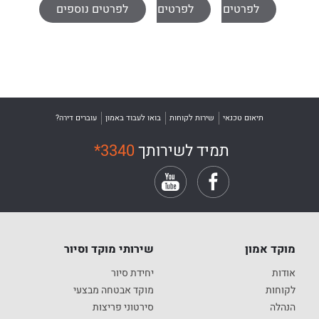
לפרטים נוספים
לפרטים נוספים
לפרטים נוספים
אינפרא
2MPixel-
2MPixel-
IP
HD
3MPixel
עוקבת
תיאום טכנאי
שירות לקוחות
בואו לעבוד באמון
עוברים דירה?
תמיד לשירותך
*3340
מוקד אמון
שירותי מוקד וסיור
אודות
יחידת סיור
לקוחות
מוקד אבטחה מבצעי
הנהלה
סירטוני פריצות