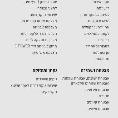
תקני איכות
יועצי המיגון | יועץ מיגון
רישיונות
לחצני מצוקה
בטיחות במוקד אמון
שירותי מוקד צופה
הצהרת נגישות
מצלמת אינטרקום חכמה
אמון למען הקהילה
מצלמות אבטחה
לקוחות ממליצים
מערכות גדר אלקטרוניות
דרושים
מערכות אזעקה לבית
כתבות ומאמרים
מתקן אבטחה נייד E-TOWER
מן העתונות
מצלמת אנליטיקה
מפת אתר
אבטחה ושמירה
נקיון ותחזוקה
אבטחת ישובים, אבטחת שכונות
ניקיון משרדים
ואבטחת שטחים חקלאיים
שירותי ניקוי דירות לאחר שיפוץ
אבטחת אירועים
ניקוי בקיטור
סניפים
אבטחת קניונים
אבטחת אישים