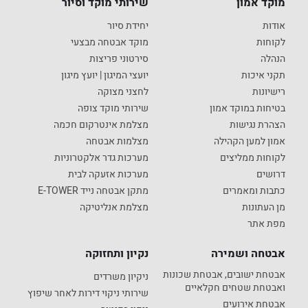
מוקד אמון
שירותי מוקד וסיור
אודות
יחידת סיור
לקוחות
מוקד אבטחה מבצעי
הנהלה
סירטוני פריצות
תקני איכות
יועצי המיגון | יועץ מיגון
רישיונות
לחצני מצוקה
בטיחות במוקד אמון
שירותי מוקד צופה
הצהרת נגישות
מצלמת אינטרקום חכמה
אמון למען הקהילה
מצלמות אבטחה
לקוחות ממליצים
מערכות גדר אלקטרוניות
דרושים
מערכות אזעקה לבית
כתבות ומאמרים
מתקן אבטחה נייד E-TOWER
מן העתונות
מצלמת אנליטיקה
מפת אתר
אבטחה ושמירה
נקיון ותחזוקה
אבטחת ישובים, אבטחת שכונות
ניקיון משרדים
ואבטחת שטחים חקלאיים
שירותי ניקוי דירות לאחר שיפוץ
אבטחת אירועים