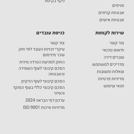
ניקוי בקיטור
סניפים
אבטחת קניונים
אבטחת אישים
שירות לקוחות
כניסת עובדים
צור קשר
צור קשר
עיקרי זכויות העובד לפי חוק
תיאום טכנאי
שכר מינימום
עוברים דירה
החוק למניעת הטרדה מינית
מדריכים למשתמש
הסכם קיבוצי לענף השמירה
שאלות ותשובות
והאבטחה
מדיניות פרטיות
הסכם קיבוצי לענף הניקיון
תנאי שימוש
הסכם קיבוצי כללי בענף המוקד
והסיור
עדכון דמי הבראה 2024
מדיניות איכות ISO:9001