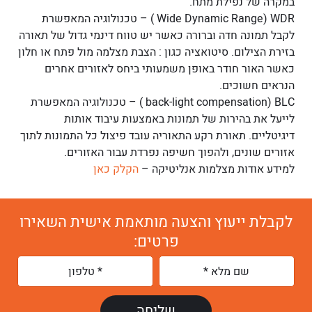
במקרה של נפילת מתח.
Wide Dynamic Range) WDR ) – טכנולוגיה המאפשרת
לקבל תמונה חדה וברורה כאשר יש טווח דינמי גדול של תאורה
בזירת הצילום. סיטואציה כגון : הצבת מצלמה מול פתח או חלון
כאשר האור חודר באופן משמעותי ביחס לאזורים אחרים
הנראים חשוכים.
back-light compensation) BLC ) – טכנולוגיה המאפשרת
לייעל את בהירות של תמונות באמצעות עיבוד אותות
דיגיטליים. תאורת רקע התאוריה עובד פיצול כל התמונות לתוך
אזורים שונים, ולהפוך חשיפה נפרדת עבור האזורים.
למידע אודות מצלמות אנליטיקה –
הקלק כאן
לקבלת ייעוץ והצעה מותאמת אישית השאירו
פרטים: