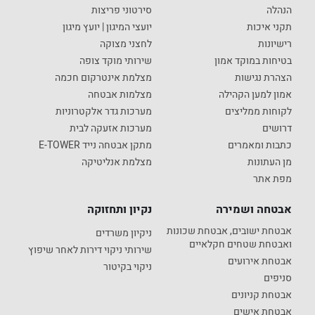
הנהלה
סירטוני פריצות
תקני איכות
יועצי המיגון | יועץ מיגון
רישיונות
לחצני מצוקה
בטיחות במוקד אמון
שירותי מוקד צופה
הצהרת נגישות
מצלמת אינטרקום חכמה
אמון למען הקהילה
מצלמות אבטחה
לקוחות ממליצים
מערכות גדר אלקטרוניות
דרושים
מערכות אזעקה לבית
כתבות ומאמרים
מתקן אבטחה נייד E-TOWER
מן העתונות
מצלמת אנליטיקה
מפת אתר
אבטחה ושמירה
נקיון ותחזוקה
אבטחת ישובים, אבטחת שכונות
ניקיון משרדים
ואבטחת שטחים חקלאיים
שירותי ניקוי דירות לאחר שיפוץ
אבטחת אירועים
ניקוי בקיטור
סניפים
אבטחת קניונים
אבטחת אישים