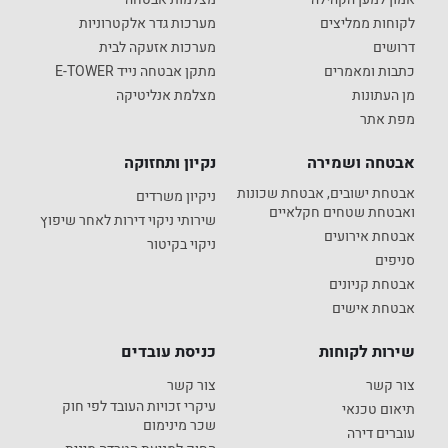
לקוחות ממליצים
מערכות גדר אלקטרוניות
דרושים
מערכות אזעקה לבית
כתבות ומאמרים
מתקן אבטחה נייד E-TOWER
מן העתונות
מצלמת אנליטיקה
מפת אתר
אבטחה ושמירה
נקיון ותחזוקה
אבטחת ישובים, אבטחת שכונות
ניקיון משרדים
ואבטחת שטחים חקלאיים
שירותי ניקוי דירות לאחר שיפוץ
אבטחת אירועים
ניקוי בקיטור
סניפים
אבטחת קניונים
אבטחת אישים
שירות לקוחות
כניסת עובדים
צור קשר
צור קשר
עיקרי זכויות העובד לפי חוק
תיאום טכנאי
שכר מינימום
עוברים דירה