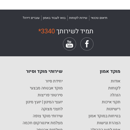
תיאום טכנאי
שירות לקוחות
בואו לעבוד באמון
עוברים דירה?
תמיד לשירותך
*3340
מוקד אמון
שירותי מוקד וסיור
אודות
יחידת סיור
לקוחות
מוקד אבטחה מבצעי
הנהלה
סירטוני פריצות
תקני איכות
יועצי המיגון | יועץ מיגון
רישיונות
לחצני מצוקה
בטיחות במוקד אמון
שירותי מוקד צופה
הצהרת נגישות
מצלמת אינטרקום חכמה
אמון למען הקהילה
מצלמות אבטחה