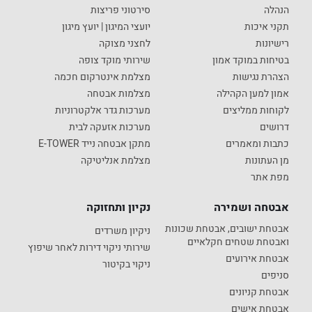
הנהלה
סירטוני פריצות
תקני איכות
יועצי המיגון | יועץ מיגון
רישיונות
לחצני מצוקה
בטיחות במוקד אמון
שירותי מוקד צופה
הצהרת נגישות
מצלמת אינטרקום חכמה
אמון למען הקהילה
מצלמות אבטחה
לקוחות ממליצים
מערכות גדר אלקטרוניות
דרושים
מערכות אזעקה לבית
כתבות ומאמרים
מתקן אבטחה נייד E-TOWER
מן העתונות
מצלמת אנליטיקה
מפת אתר
אבטחה ושמירה
נקיון ותחזוקה
אבטחת ישובים, אבטחת שכונות
ניקיון משרדים
ואבטחת שטחים חקלאיים
שירותי ניקוי דירות לאחר שיפוץ
אבטחת אירועים
ניקוי בקיטור
סניפים
אבטחת קניונים
אבטחת אישים