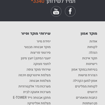
תמיד לשירותך
*3340
מוקד אמון
שירותי מוקד וסיור
אודות
יחידת סיור
לקוחות
מוקד אבטחה מבצעי
הנהלה
סירטוני פריצות
תקני איכות
יועצי המיגון | יועץ מיגון
רישיונות
לחצני מצוקה
בטיחות במוקד אמון
שירותי מוקד צופה
הצהרת נגישות
מצלמת אינטרקום חכמה
אמון למען הקהילה
מצלמות אבטחה
לקוחות ממליצים
מערכות גדר אלקטרוניות
דרושים
מערכות אזעקה לבית
כתבות ומאמרים
מתקן אבטחה נייד E-TOWER
מן העתונות
מצלמת אנליטיקה