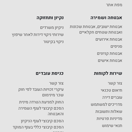
מפת אתר
אבטחה ושמירה
נקיון ותחזוקה
אבטחת ישובים, אבטחת שכונות
ניקיון משרדים
ואבטחת שטחים חקלאיים
שירותי ניקוי דירות לאחר שיפוץ
אבטחת אירועים
ניקוי בקיטור
סניפים
אבטחת קניונים
אבטחת אישים
שירות לקוחות
כניסת עובדים
צור קשר
צור קשר
עיקרי זכויות העובד לפי חוק
תיאום טכנאי
שכר מינימום
עוברים דירה
החוק למניעת הטרדה מינית
מדריכים למשתמש
הסכם קיבוצי לענף השמירה
שאלות ותשובות
והאבטחה
מדיניות פרטיות
הסכם קיבוצי לענף הניקיון
תנאי שימוש
הסכם קיבוצי כללי בענף המוקד