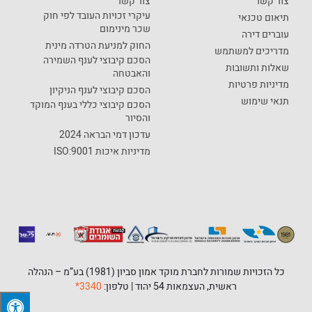
צור קשר
צור קשר
עיקרי זכויות העובד לפי חוק
תיאום טכנאי
שכר מינימום
עוברים דירה
החוק למניעת הטרדה מינית
מדריכים למשתמש
הסכם קיבוצי לענף השמירה
שאלות ותשובות
והאבטחה
מדיניות פרטיות
הסכם קיבוצי לענף הניקיון
תנאי שימוש
הסכם קיבוצי כללי בענף המוקד
והסיור
עדכון דמי הבראה 2024
מדיניות איכות ISO:9001
כל הזכויות שמורות לחברת מוקד אמון סביון (1981) בע”מ – הנהלה
ראשית, העצמאות 54 יהוד | טלפון:
3340*