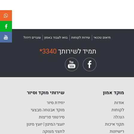
טביעת
אצבע
תיאום טכנאי
שירות לקוחות
בואו לעבוד באמון
עוברים דירה?
תמיד לשירותך
*3340
מוקד אמון
שירותי מוקד וסיור
אודות
יחידת סיור
לקוחות
מוקד אבטחה מבצעי
הנהלה
סירטוני פריצות
תקני איכות
יועצי המיגון | יועץ מיגון
רישיונות
לחצני מצוקה