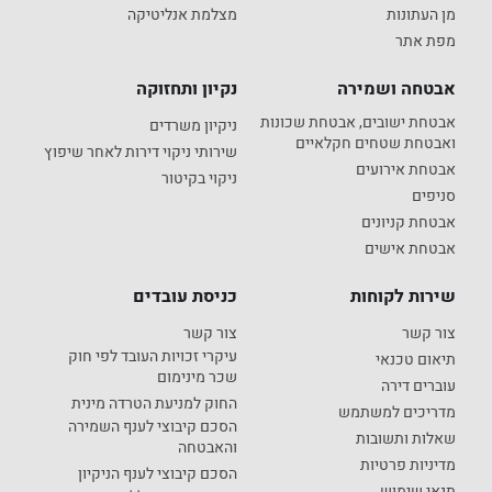
מן העתונות
מצלמת אנליטיקה
מפת אתר
אבטחה ושמירה
נקיון ותחזוקה
אבטחת ישובים, אבטחת שכונות
ניקיון משרדים
ואבטחת שטחים חקלאיים
שירותי ניקוי דירות לאחר שיפוץ
אבטחת אירועים
ניקוי בקיטור
סניפים
אבטחת קניונים
אבטחת אישים
שירות לקוחות
כניסת עובדים
צור קשר
צור קשר
עיקרי זכויות העובד לפי חוק
תיאום טכנאי
שכר מינימום
עוברים דירה
החוק למניעת הטרדה מינית
מדריכים למשתמש
הסכם קיבוצי לענף השמירה
שאלות ותשובות
והאבטחה
מדיניות פרטיות
הסכם קיבוצי לענף הניקיון
תנאי שימוש