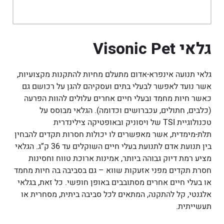
גלאי Visonic Pet
גלאי תנועה אינפרא-אדום מתעלם מחיות להתקנות מקצועיות,
אשר נועד לאפשר לבעלי בתים ועסקיהם להגן על רכושם גם
כאשר חיות מחמד ובעלי חיים אחרים עלולים להוות הפרעה
(כלבים, חתולים, עכברושים וכדומה). הגלאי מבוסס על
טכנולוגיית TSI של ויסוניק ובאופטיקה צילינדרית
תלת-מימדית, אשר מאפשרים לו יכולות חסרות תקדים להבחין
בין תנועת אדם לתנועת בעלי חיים השוקלים עד 36 ק”ג. הגלאי
מציע רמת דיוק גבוהה ביותר, אמינות ארוכת טווח וחסינות
חסרת תקדים מפני אזעקות שווא – גם בסביבה בה חיות מחמד
או בעלי חיים אחרים מסתובבים באופן חופשי. כל זאת, בגלאי
אלגנטי, קל להתקנה, המתאים לכל סביבה ביתית, מסחרית או
תעשייתית.