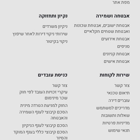
מפת אתר
אבטחה ושמירה
נקיון ותחזוקה
אבטחת ישובים, אבטחת שכונות
ניקיון משרדים
ואבטחת שטחים חקלאיים
שירותי ניקוי דירות לאחר שיפוץ
אבטחת אירועים
ניקוי בקיטור
סניפים
אבטחת קניונים
אבטחת אישים
שירות לקוחות
כניסת עובדים
צור קשר
צור קשר
עיקרי זכויות העובד לפי חוק
תיאום טכנאי
שכר מינימום
עוברים דירה
החוק למניעת הטרדה מינית
מדריכים למשתמש
הסכם קיבוצי לענף השמירה
שאלות ותשובות
והאבטחה
מדיניות פרטיות
הסכם קיבוצי לענף הניקיון
תנאי שימוש
הסכם קיבוצי כללי בענף המוקד
והסיור