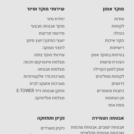
מוקד אמון
שירותי מוקד וסיור
אודות
יחידת סיור
לקוחות
מוקד אבטחה מבצעי
הנהלה
סירטוני פריצות
תקני איכות
יועצי המיגון | יועץ מיגון
רישיונות
לחצני מצוקה
בטיחות במוקד אמון
שירותי מוקד צופה
הצהרת נגישות
מצלמת אינטרקום חכמה
אמון למען הקהילה
מצלמות אבטחה
לקוחות ממליצים
מערכות גדר אלקטרוניות
דרושים
מערכות אזעקה לבית
כתבות ומאמרים
מתקן אבטחה נייד E-TOWER
מן העתונות
מצלמת אנליטיקה
מפת אתר
אבטחה ושמירה
נקיון ותחזוקה
אבטחת ישובים, אבטחת שכונות
ניקיון משרדים
ואבטחת שטחים חקלאיים