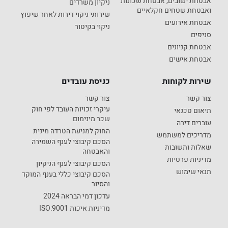
אבטחת ישובים, אבטחת שכונות
ניקיון משרדים
ואבטחת שטחים חקלאיים
שירותי ניקוי דירות לאחר שיפוץ
אבטחת אירועים
ניקוי בקיטור
סניפים
אבטחת קניונים
אבטחת אישים
שירות לקוחות
כניסת עובדים
צור קשר
צור קשר
עיקרי זכויות העובד לפי חוק
תיאום טכנאי
שכר מינימום
עוברים דירה
החוק למניעת הטרדה מינית
מדריכים למשתמש
הסכם קיבוצי לענף השמירה
שאלות ותשובות
והאבטחה
מדיניות פרטיות
הסכם קיבוצי לענף הניקיון
תנאי שימוש
הסכם קיבוצי כללי בענף המוקד
והסיור
עדכון דמי הבראה 2024
מדיניות איכות ISO:9001