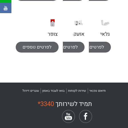
-
Clip
הנטר
896
גלאי
אזעקה
צופר
הצפה
אלחוטית
פנימי
לפרטים נוספים
לפרטים נוספים
לפרטים נוספים
אלחוטי
PowerMaster
מזווד
תיאום טכנאי
שירות לקוחות
בואו לעבוד באמון
עוברים דירה?
תמיד לשירותך
*3340