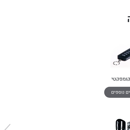
ומפקטי
דו-כיווני
ם נוספים