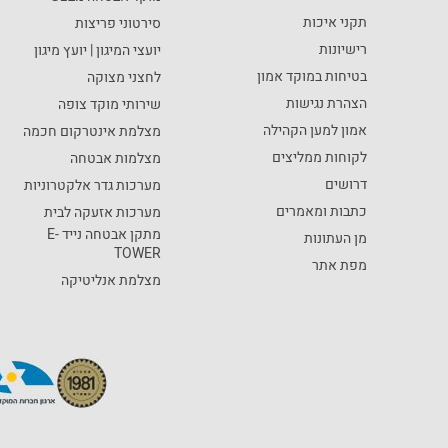
תקני איכות
סירטוני פריצות
רישיונות
יועצי המיגון | יועץ מיגון
בטיחות במוקד אמון
לחצני מצוקה
הצהרת נגישות
שירותי מוקד צופה
אמון למען הקהילה
מצלמת אינטרקום חכמה
לקוחות ממליצים
מצלמות אבטחה
דרושים
מערכות גדר אלקטרוניות
כתבות ומאמרים
מערכות אזעקה לבית
מתקן אבטחה נייד E-
מן העתונות
TOWER
מפת אתר
מצלמת אנליטיקה