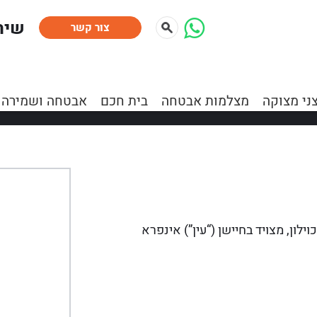
:שיר
צור קשר
/
ני מצוקה
מצלמות אבטחה
מערכות אזעקה
בית חכם
אבטחה ושמירה
ילון, מצויד בחיישן (“עין”) אינפרא