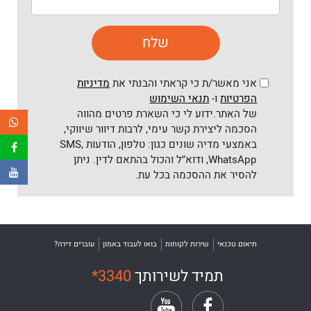
אני מאשר/ת כי קראתי והבנתי את
מדיניות
הפרטיות
ו-
תנאי השימוש
של האתר.ידוע לי כי השארת פרטים מהווה
הסכמה ליצירת קשר עימי, לרבות דיוור שיווקי,
באמצעי מדיה שונים כגון: טלפון, הודעות SMS,
WhatsApp, ודוא״ל והכול בהתאם לדין. ניתן
להסיר את ההסכמה בכל עת.
תיאום טכנאי
שירות לקוחות
בואו לעבוד באמון
עוברים דירה?
תמיד לשירותך
*3340