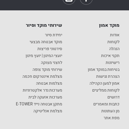
מוקד אמון
שירותי מוקד וסיור
אודות
יחידת סיור
לקוחות
מוקד אבטחה מבצעי
הנהלה
סירטוני פריצות
תקני איכות
יועצי המיגון | יועץ מיגון
רישיונות
לחצני מצוקה
בטיחות במוקד אמון
שירותי מוקד צופה
הצהרת נגישות
מצלמת אינטרקום חכמה
אמון למען הקהילה
מצלמות אבטחה
לקוחות ממליצים
מערכות גדר אלקטרוניות
דרושים
מערכות אזעקה לבית
כתבות ומאמרים
מתקן אבטחה נייד E-TOWER
מן העתונות
מצלמת אנליטיקה
מפת אתר