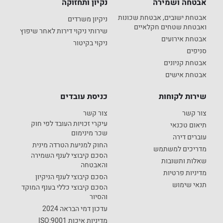
אבטחה ושמירה
נקיון ותחזוקה
אבטחת ישובים, אבטחת שכונות
ניקיון משרדים
ואבטחת שטחים חקלאיים
שירותי ניקוי דירות לאחר שיפוץ
אבטחת אירועים
ניקוי בקיטור
סניפים
אבטחת קניונים
אבטחת אישים
שירות לקוחות
כניסת עובדים
צור קשר
צור קשר
עיקרי זכויות העובד לפי חוק
תיאום טכנאי
שכר מינימום
עוברים דירה
החוק למניעת הטרדה מינית
מדריכים למשתמש
הסכם קיבוצי לענף השמירה
שאלות ותשובות
והאבטחה
מדיניות פרטיות
הסכם קיבוצי לענף הניקיון
תנאי שימוש
הסכם קיבוצי כללי בענף המוקד
והסיור
עדכון דמי הבראה 2024
מדיניות איכות ISO:9001