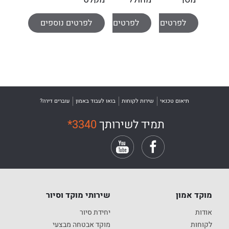
מגע
עשן
אלחוטי
לפרטים נוספים
לפרטים נוספים
לפרטים נוספים
למערכת
RX-
אזעקה
20
תיאום טכנאי
שירות לקוחות
בואו לעבוד באמון
עוברים דירה?
תמיד לשירותך
*3340
מוקד אמון
שירותי מוקד וסיור
אודות
יחידת סיור
לקוחות
מוקד אבטחה מבצעי