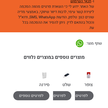
ו-
תנאי השימוש
של האתר.ידוע לי כי השארת פרטים מהווה הסכמה
ליצירת קשר עימי, לרבות דיוור שיווקי, באמצעי מדיה
שונים כגון: טלפון, הודעות SMS, WhatsApp, ודוא״ל
והכול בהתאם לדין. ניתן להסיר את ההסכמה בכל
עת.
שתף מוצר:
מוצרים נוספים במוצרים נלווים
צופר
שלט
סירנה
פנימי
קומפקטי
פנימית
לפרטים נוספים
לפרטים נוספים
לפרטים נוספים
מזווד
אלחוטי
אלחוטית
דו-כיווני