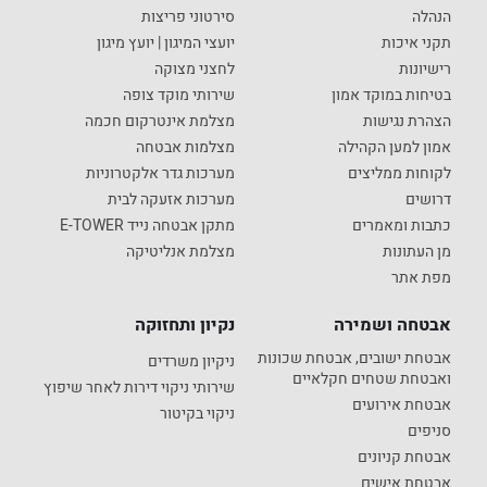
הנהלה
סירטוני פריצות
תקני איכות
יועצי המיגון | יועץ מיגון
רישיונות
לחצני מצוקה
בטיחות במוקד אמון
שירותי מוקד צופה
הצהרת נגישות
מצלמת אינטרקום חכמה
אמון למען הקהילה
מצלמות אבטחה
לקוחות ממליצים
מערכות גדר אלקטרוניות
דרושים
מערכות אזעקה לבית
כתבות ומאמרים
מתקן אבטחה נייד E-TOWER
מן העתונות
מצלמת אנליטיקה
מפת אתר
אבטחה ושמירה
נקיון ותחזוקה
אבטחת ישובים, אבטחת שכונות
ניקיון משרדים
ואבטחת שטחים חקלאיים
שירותי ניקוי דירות לאחר שיפוץ
אבטחת אירועים
ניקוי בקיטור
סניפים
אבטחת קניונים
אבטחת אישים