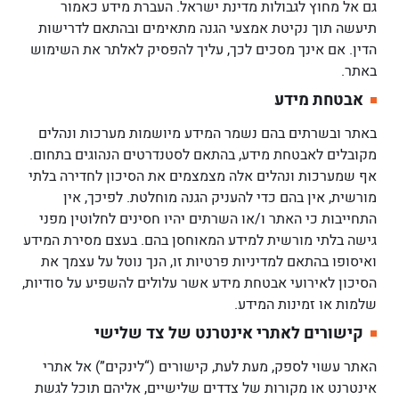
גם אל מחוץ לגבולות מדינת ישראל. העברת מידע כאמור
תיעשה תוך נקיטת אמצעי הגנה מתאימים ובהתאם לדרישות
הדין. אם אינך מסכים לכך, עליך להפסיק לאלתר את השימוש
באתר.
אבטחת מידע
באתר ובשרתים בהם נשמר המידע מיושמות מערכות ונהלים
מקובלים לאבטחת מידע, בהתאם לסטנדרטים הנהוגים בתחום.
אף שמערכות ונהלים אלה מצמצמים את הסיכון לחדירה בלתי
מורשית, אין בהם כדי להעניק הגנה מוחלטת. לפיכך, אין
התחייבות כי האתר ו/או השרתים יהיו חסינים לחלוטין מפני
גישה בלתי מורשית למידע המאוחסן בהם. בעצם מסירת המידע
ואיסופו בהתאם למדיניות פרטיות זו, הנך נוטל על עצמך את
הסיכון לאירועי אבטחת מידע אשר עלולים להשפיע על סודיות,
שלמות או זמינות המידע.
קישורים לאתרי אינטרנט של צד שלישי
האתר עשוי לספק, מעת לעת, קישורים (“לינקים”) אל אתרי
אינטרנט או מקורות של צדדים שלישיים, אליהם תוכל לגשת