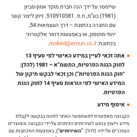
שיימסר על ידך הנה חברת מוקד אמון-סביון
(1981) בע”מ, ח.פ. 510910581. ניתן ליצור קשר
עם החברה בכתובת – דרך העצמאות 54,
יהוד-מונוסון, או באמצעות דואר אלקטרוני
בכתובת:
moked@emun.co.il
.
אתה זכאי לעיין במידע האישי לפי סעיף 13
לחוק הגנת הפרטיות, התשמ”א – 1981 (להלן:
“חוק הגנת הפרטיות”) וכן זכאי לבקש תיקון של
המידע האישי לפי הוראות סעיף 14 לחוק הגנת
הפרטיות.
איסוף מידע
הקבוצה מאפשרת למשתמשי האתר לפנות בבקשה לקבלת
מידע וייעוץ בנוגע לשירותים הניתנים על-ידי הקבוצה והמוצרים
הנמכרים על-ידה (להלן: “
השירותים
“), באמצעות התכתבות עם