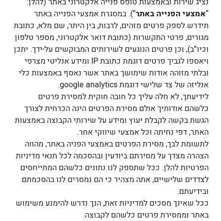
נציג שירות ובאמצעות טופס פנייה אלקטרוני באתר (להלן:
“
אמצעי הפנייה באתר
“). במסגרת אמצעי הפנייה באתר
תידרש לספק פרטים מזהים, לרבות, בין היתר, שם מלא, כתובת
מגורים, פרטי התקשרות (כתובת דואר אלקטרוני, מספר טלפון
וכיו”ב), וכן פרטים הנוגעים לשירותים המבוקשים על-ידך.
יתכן
ויאספו לגביך פרטים דוגמת כתובת IP ומידע אנליטי מצרפי
ובלתי מזוהה אודות שימושך באתר אשר נאסף באמצעות כלי
אנליזה של צד שלישי דוגמת google analytics.
לידיעתך, לא חלה עליך כל חובה חוקית למסירת פרטים
כלשהם אודותיך אולם מסירת הפרטים הינה הכרחית לצורך
הגשת בקשה לקבלת יעוץ ומידע על שירותי הקבוצה באמצעות
האתר, דפי נחיתה וכל אמצעי שיווקי אחר.
לתשומת לבך, מסירת הפרטים באמצעי הפניה באתר, מהווה
הצהרה מצדך על מסירתם ביודעין ובהסכמה לכל תנאי מדיניות
הפרטיות להלן. ככל שתספק לנו נתונים כלשהם המתייחסים
לצדדים שלישיים, אתה מצהיר כי הם נמסרים לנו בהסכמתם
ובידיעתם.
ככל שאינך מסכים למדיניות זאת, הנך נדרש להימנע משימוש
באתר וממסירת פרטים כלשהם לקבוצה.