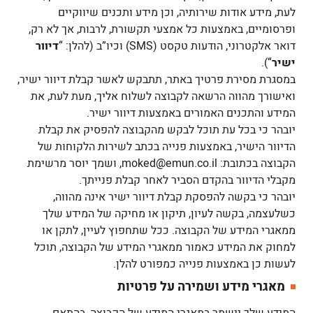
לעת, מידע אודות שירותיה, וכן מידע ותכנים שיווקיים
ופרסומיים, באמצעות כל אמצעי תקשורת, לרבות, אך לא רק,
דואר אלקטרוני, הודעות טקסט (SMS) וכיו”ב (להלן: “
דיוור
ישיר
“).
במסגרת מסירת פרטיך באתר, תתבקש לאשר קבלת דיוור ישיר,
ואישורך מהווה הרשאה לקבוצה לשלוח אליך, מעת לעת, את
המידע והתכנים האמורים באמצעות דיוור ישיר.
יובהר כי בכל עת תוכל לבקש מהקבוצה להפסיק את קבלת
הדיוור הישיר, באמצעות פנייה בכתב לשירות הלקוחות של
הקבוצה בכתובת: moked@emun.co.il, ושמך יוסר מרשימת
מקבלי הדיוור בהקדם הסביר לאחר קבלת פנייתך.
יובהר כי בקשה להפסקת קבלת דיוור ישיר אינה מהווה,
כשלעצמה, בקשה לעיון, תיקון או מחיקה של המידע שלך
ממאגרי המידע של הקבוצה. ככל שתחפוץ לעיין, לתקן או
למחוק את המידע כאמור ממאגרי המידע של הקבוצה, תוכל
לעשות כן באמצעות פנייה כמפורט להלן.
מאגרי מידע ושמירה על פרטיות