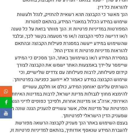
המידע שלך יישמר במאגרי המידע של הקבוצה, בהתאם
להוראות כל דין.
הנך מאשר כי הקבוצה תהא רשאית להחזיק, לנהל ולעשות
שימוש במידע הכלול במאגרי המידע, בהתאם למטרות
המפורטות במדיניות פרטיות זו. הנך מוותר בזאת על כל טענה
ו/או דרישה כלפי הקבוצה ו/או מי מטעמה בקשר לכך, ובלבד
שהשימוש במידע ייעשה במסגרת פעילות הקבוצה ובהתאם
להוראות מדיניות פרטיות זו והדין החל.
במסירת המידע ו/או בשימושך באתר, הנך מסכים כי המידע
שיימסר על-ידך באמצעות האתר ישמש את הקבוצה לצורך
קידום פעילותה, לרבות פעילותה עם צדדים שלישיים, וכי
שימוש הקבוצה במידע כאמור לא ייחשב כפגיעה בפרטיותך.
השרתים עליהם יאוחסן המידע, כולם או חלקם, עשויים
להימצא מחוץ לגבולות מדינת ישראל, לרבות במדינות האיחוד
האירופי, ארה”ב או מדינות אחרות, ולפיכך כפופים לדיני הגנת
הפרטיות של מדינות אלה, אשר עשויים להעניק הגנה שונה מזו
שמעניק הדין הישראלי לפרטיותך.
בעצם השימוש באתר הנך מעניק לקבוצה הרשאה מפורשת
להעברת המידע שנאסף אודותיך, בהתאם למדיניות פרטיות זו,