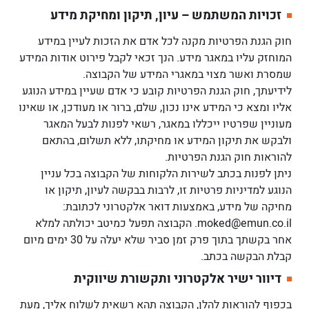
זכויות המשתמש – עיון, תיקון ומחיקת מידע
חוק הגנת הפרטיות מקנה לכל אדם את הזכות לעיין במידע
המוחזק עליו במאגר מידע. הנך זכאי לקבל פירוט אודות המידע
שמסרת ואשר מצוי במאגרי המידע של הקבוצה.
לידיעתך, חוק הגנת הפרטיות קובע כי אדם שעיין במידע הנוגע
אליו ומצא כי המידע אינו נכון, שלם, ברור או מעודכן, או שאינו
מעוניין שפרטיו ייכללו במאגר, רשאי לפנות לבעל המאגר
ולבקש את תיקון המידע או מחיקתו, ללא תשלום, בהתאם
להוראות חוק הגנת הפרטיות.
ניתן לפנות בכתב לשירות הלקוחות של הקבוצה בכל עניין
הנוגע למדיניות פרטיות זו, לרבות בבקשה לעיון, תיקון או
מחיקה של מידע, באמצעות דואר אלקטרוני לכתובת:
moked@emun.co.il. הקבוצה תפעל כמיטב יכולתה למלא
אחר בקשתך בתוך פרק זמן סביר שלא יעלה על 30 ימים מיום
קבלת הבקשה בכתב.
דיוור ישיר אלקטרוני ותקשורת שיווקית
בכפוף להוראות להלן, הקבוצה תהא רשאית לשלוח אליך, מעת