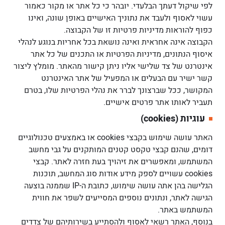
לפי שיקול דעתך הבלעדי. יובהר כי כל אתר או מקור כאמור
עשוי לאסוף ולעבד את נתוניך האישיים באופן שונה, ואינו
כפוף להוראות מדיניות פרטיות זו של הקבוצה.
הקבוצה אינה אחראית ואינה נושאת בכל אחריות בנוגע לנהלי
איסוף הנתונים, מדיניות הפרטיות או התכנים של כל אתר
אינטרנט של צד שלישי אליו ניתן קישור מהאתר. מומלץ ליצור
קשר ישיר עם הבעלים או המפעיל של אתר האינטרנט
המקושר, ככל שברצונך לברר את נהלי הפרטיות שלו, בטרם
תעביר לאותו אתר פרטים אישיים.
עוגיות (cookies)
האתר עושה שימוש בקבצי cookies או באמצעים טכנולוגיים
דומים, שהנם קבצי טקסט קטנים המותקנים על גבי מחשב
המשתמש, ומאפשרים את זיהויך בעת חזרה לאתר. קבצי
cookies עשויים לספק מידע אודות סוג המחשב, תוכנות
הגלישה בהן אתה עושה שימוש, כתובת ה-IP שממנה בוצעה
הגישה לאתר, ונתונים נוספים המסייעים לשפר את חווית
המשתמש באתר.
בנוסף, האתר רשאי לאסוף ולהסתייע בשירותיהם של צדדים