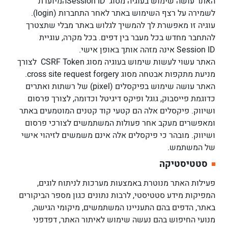
האתר עושה שימוש בעוגיה מסוג Session IDהמיועדת
לשמירה על רצף השימוש באתר לאחר התחברות (login).
עוגיה זו מאפשרת לך להמשיך לגלוש באתר מבלי שתצטרך
להתחבר מחדש בכל מעבר בין דפים. בכל מקרה, עוגיית
Session ID אינה מזהה אותך באופן אישי.
האתר עשוי לעשות שימוש בעוגיה מסוג CSRF Token לצורך
מניעת מתקפות אבטחה מסוג cross site request forgery.
האתר עושה שימוש בפיקסלים (pixel) של רשתות ואתרים
כדוגמת פייסבוק, גוגל ופיקס דיגיטל וכדומה, לצורך פרסום
ושיווק. פיקסלים אלה הם קטעי קוד קטנים המוטמעים באתר
ומאפשרים מעקב אחר פעולות המשתמשים לצורכי פרסום
ושיווק. מובהר כי פיקסלים אלה אינם משמשים לזיהוי אישי
של המשתמש.
סטטיסטיקה
פעילות האתר מנוטרת באמצעות מערכות לניתוח לוגים,
המפיקות מידע סטטיסטי, לרבות נתונים כגון מספר הביקורים
באתר, הדפים בהם התעניינו המשתמשים, מיקומי הגישה,
מנועי החיפוש בהם נעשה שימוש לאיתור האתר, דפדפני