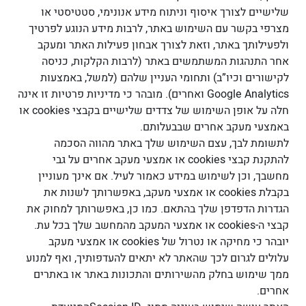
שלישיים לצורך איסוף וניתוח מידע אנונימי, סטטיסטי או
מצרפי בקשר עם השימוש באתר, לרבות מידע הנוגע לפרטיך
ולפעילותך באתר, וזאת לצורך אבחון פעילות האתר ומעקב
אחר התנהגות המשתמשים באתר (לרבות הקלקות, כניסה
לקישורים וכיו”ב) ותחומי העניין שלהם (למשל, באמצעות
Google Analytics ואחרים). מובהר כי מדיניות פרטיות זו אינה
חלה על אופן השימוש של צדדים שלישיים בקבצי cookies או
באמצעי מעקב אחרים שבבעלותם.
לתשומת לבך, עצם השימוש שלך באתר מהווה הסכמה
להתקנת קבצי cookies או אמצעי מעקב אחרים על גבי
מחשבך, וכן לשימוש במידע כאמור לעיל. אם אינך מעוניין
בקבלת cookies או אמצעי מעקב, באפשרותך לשנות את
הגדרות הדפדפן שלך בהתאם. כמו כן, באפשרותך למחוק את
קבצי ה-cookies או אמצעי המעקב מהמחשב שלך בכל עת.
יובהר כי מחיקה או נטרול של cookies או אמצעי מעקב
עלולים לגרום לכך שהאתר לא יתאים להעדפותיך, ואף למנוע
ממך שימוש בחלק מהשירותים והתכונות באתר או באתרים
אחרים.