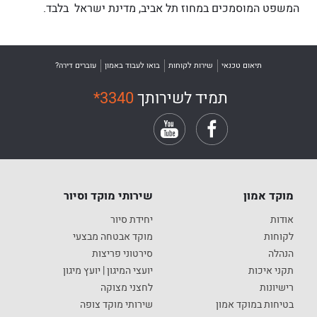
המשפט המוסמכים במחוז תל אביב, מדינת ישראל בלבד
.
תיאום טכנאי
שירות לקוחות
בואו לעבוד באמון
עוברים דירה?
תמיד לשירותך
*3340
מוקד אמון
שירותי מוקד וסיור
אודות
יחידת סיור
לקוחות
מוקד אבטחה מבצעי
הנהלה
סירטוני פריצות
תקני איכות
יועצי המיגון | יועץ מיגון
רישיונות
לחצני מצוקה
בטיחות במוקד אמון
שירותי מוקד צופה