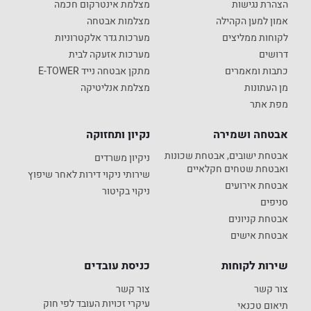
הצהרת נגישות
מצלמת אינטרקום חכמה
אמון למען הקהילה
מצלמות אבטחה
לקוחות ממליצים
מערכות גדר אלקטרוניות
דרושים
מערכות אזעקה לבית
כתבות ומאמרים
מתקן אבטחה נייד E-TOWER
מן העתונות
מצלמת אנליטיקה
מפת אתר
אבטחה ושמירה
נקיון ותחזוקה
אבטחת ישובים, אבטחת שכונות
ניקיון משרדים
ואבטחת שטחים חקלאיים
שירותי ניקוי דירות לאחר שיפוץ
אבטחת אירועים
ניקוי בקיטור
סניפים
אבטחת קניונים
אבטחת אישים
שירות לקוחות
כניסת עובדים
צור קשר
צור קשר
עיקרי זכויות העובד לפי חוק
תיאום טכנאי