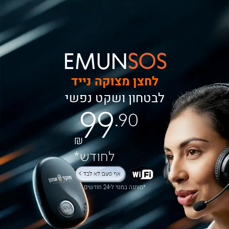
EMUN
SOS
לחצן מצוקה נייד
לבטחון ושקט נפשי
99
.90
₪
לחודש*
*מותנה במנוי ל-24 חודשים