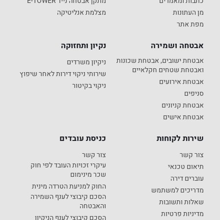
כתבות ומאמרים
מתקן אבטחה נייד E-TOWER
מן העתונות
מצלמת אנליטיקה
מפת אתר
אבטחה ושמירה
נקיון ותחזוקה
אבטחת ישובים, אבטחת שכונות
ניקיון משרדים
ואבטחת שטחים חקלאיים
שירותי ניקוי דירות לאחר שיפוץ
אבטחת אירועים
ניקוי בקיטור
סניפים
אבטחת קניונים
אבטחת אישים
שירות לקוחות
כניסת עובדים
צור קשר
צור קשר
עיקרי זכויות העובד לפי חוק
תיאום טכנאי
שכר מינימום
עוברים דירה
החוק למניעת הטרדה מינית
מדריכים למשתמש
הסכם קיבוצי לענף השמירה
שאלות ותשובות
והאבטחה
מדיניות פרטיות
הסכם קיבוצי לענף הניקיון