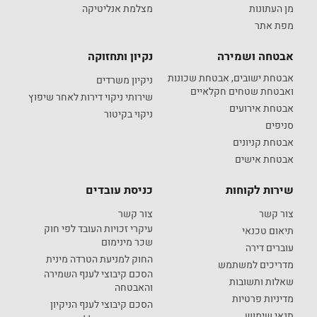
מן העתונות
מצלמת אנליטיקה
מפת אתר
אבטחה ושמירה
נקיון ותחזוקה
אבטחת ישובים, אבטחת שכונות
ניקיון משרדים
ואבטחת שטחים חקלאיים
שירותי ניקוי דירות לאחר שיפוץ
אבטחת אירועים
ניקוי בקיטור
סניפים
אבטחת קניונים
אבטחת אישים
שירות לקוחות
כניסת עובדים
צור קשר
צור קשר
עיקרי זכויות העובד לפי חוק
תיאום טכנאי
שכר מינימום
עוברים דירה
החוק למניעת הטרדה מינית
מדריכים למשתמש
הסכם קיבוצי לענף השמירה
שאלות ותשובות
והאבטחה
מדיניות פרטיות
הסכם קיבוצי לענף הניקיון
תנאי שימוש