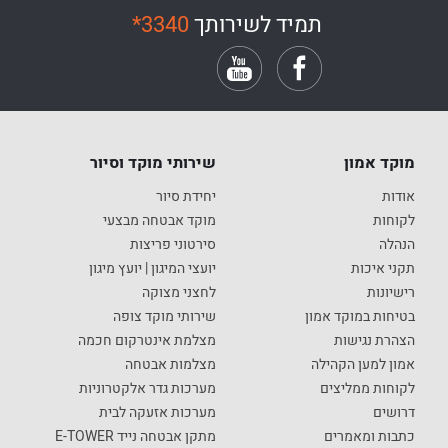
תמיד לשירותך
*3340
מוקד אמון
שירותי מוקד וסיור
אודות
יחידת סיור
לקוחות
מוקד אבטחה מבצעי
הנהלה
סירטוני פריצות
תקני איכות
יועצי המיגון | יועץ מיגון
רישיונות
לחצני מצוקה
בטיחות במוקד אמון
שירותי מוקד צופה
הצהרת נגישות
מצלמת אינטרקום חכמה
אמון למען הקהילה
מצלמות אבטחה
לקוחות ממליצים
מערכות גדר אלקטרוניות
דרושים
מערכות אזעקה לבית
כתבות ומאמרים
מתקן אבטחה נייד E-TOWER