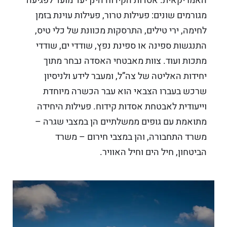
האמריקאית. אסדות הקידוח הינן יעד מועד לפגיעה
מגורמים שונים: פעילות טרור, פעילות עוינת בזמן
לחימה, ירי טילים, התרסקות מכוונת של כלי טיס,
התנגשות ספינה או ספינת נפץ, שודדי ים, שודדי
מתכות ועוד. צוות מאבטחי האסדה נבחר מתוך
יחידות האליטה של צה”ל, ומעבר לידע ולניסיון
שרכש בעברו הצבאי הוא עבר הכשרה מיוחדת
וייעודית לאבטחת אסדות קידוח. פעילות היחידה
מתואמת עם גופים ממשלתיים הן במצבי שגרה –
משרד התחבורה, והן במצבי חירום – משרד
הביטחון, חיל הים וחיל האוויר.