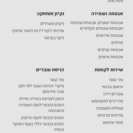
מפת אתר
אבטחה ושמירה
נקיון ותחזוקה
אבטחת ישובים, אבטחת שכונות
ניקיון משרדים
ואבטחת שטחים חקלאיים
שירותי ניקוי דירות לאחר שיפוץ
אבטחת אירועים
ניקוי בקיטור
סניפים
אבטחת קניונים
אבטחת אישים
שירות לקוחות
כניסת עובדים
צור קשר
צור קשר
עיקרי זכויות העובד לפי חוק
תיאום טכנאי
שכר מינימום
עוברים דירה
החוק למניעת הטרדה מינית
מדריכים למשתמש
הסכם קיבוצי לענף השמירה
שאלות ותשובות
והאבטחה
מדיניות פרטיות
הסכם קיבוצי לענף הניקיון
תנאי שימוש
הסכם קיבוצי כללי בענף המוקד
והסיור