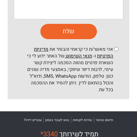
אני מאשר/ת כי קראתי והבנתי את
מדיניות
הפרטיות
ו-
תנאי השימוש
של האתר.ידוע לי כי
השארת פרטים מהווה הסכמה ליצירת קשר
עימי, לרבות דיוור שיווקי, באמצעי מדיה שונים
כגון: טלפון, הודעות SMS, WhatsApp, ודוא״ל
והכול בהתאם לדין. ניתן להסיר את ההסכמה
בכל עת.
תיאום טכנאי
שירות לקוחות
בואו לעבוד באמון
עוברים דירה?
תמיד לשירותך
*3340