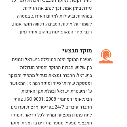
לוויני וקשר. למוקד המבצעי היכולת לנטר כל
ניידת בזמן אמת, וכך לנתב את הניידות
במהירות וביעילות למקום האירוע. במטרה
לשמור על איכות הסביבה, רכשה מוקד אמון,
רכבי סיור המאופיינות בזיהום אוויר נמוך.
מוקד מבצעי
חטיבת המוקד הינה המובילה בישראל ונמנית
בין שלוש חברות המוקד והסיור הגדולות
בישראל. החברה נמצאת בגידול מתמיד ומבוקר
ומספקת שירותי סיור ומוקד רמה א’, המאושר
ע”י משטרת ישראל ובעלת תקן האיכות
הבינלאומי המחמיר 2008 :9001 ISO. צוותי
החברה עובדים 24/7 בפריסה ארצית וערוכים
לתת פתרון מקצועי ומהיר לכל קריאה. המוקד
המבצעי מפעיל מספר מוקדים בו זמנית: מוקד