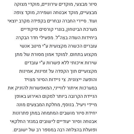
סיור מבצעי, מוקדים עירוניים, מוקדי מצוקה
מבצעיים, מוקד אבטחה ושמירה, מוקד צופה
ועוד. סיירי החברה נבחרים בקפידה מקרב יוצאי
מערכת הביטחון, בוגרי קורסים פיקודיים
ביחידות השדה בצה”ל. מפעילי חדר הבקרה
עוברים הכשרה מקצועית ע”י מיטב אנשי
מקצוע בתחום. למוקד אמון מסורת של מתן
שירות איכותי ללא פשרות ע”י עובדים
מקצועיים תוך הקפדה על זמינות, אמינות
והופעה ייצוגית. צי ניידות הסיור מצויד
במערכות איתור לווייני, המאפשרות להזניק את
הניידת הקרובה ביותר למקום האירוע באופן
מיידי ויעיל. בנוסף, מחלקת המבצעים מונה
יחידת סיור מושבים המתמחה במתן פתרונות
אבטחה וסיור יעודיים לישובים במגזר החלקאי
ופועלת בהצלחה רבה במספר רב של ישובים.