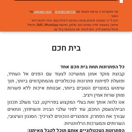
אני מאשר/ת כי קראתי והבנתי את
מדיניות הפרטיות
ו-
תנאי השימוש
של
האתר.
ידוע לי כי השארת פרטים מהווה הסכמה ליצירת קשר עימי, לרבות דיוור
שיווקי, באמצעי מדיה שונים כגון: טלפון, הודעות SMS, WhatsApp, ודוא״ל
והכול בהתאם לדין. ניתן להסיר את ההסכמה בכל עת.
בית חכם
כל הפתרונות תחת בית חכם אחד
קבוצת מוקד אמון ממשיכה לצעוד עם הפנים אל העתיד,
ופועלת לפיתוח פתרונות טכנולוגיים
מהמתקדמים ביותר, תוך
שימוש במוצרים הטובים ביותר, אבטחת איכות ללא פשרות
ומתן שרות אמין ויציב.
אנו נלווה אותך ואת בעלי המקצוע בפרויקט, כבר משלב תכנון
הבית/העסק החכם, עוד לפני שלבי הבניה והשיפוץ, ונתאים
עבורך את הפתרון, והמוצרים הנכונים לצרכיך: הסגנון העיצובי,
השרותים והמערכות הרלוונטיות.
הפתרונות הטכנולוגיים אותם תוכל לקבל מאיתנו: